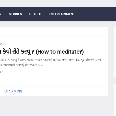
N
STORIES
HEALTH
ENTERTAINMENT
VED
ન કેવી રીતે કરવું ? (How to meditate?)
કેવી રીતે કરવું ? મારી તમામ નવલકથાઓમાં ધ્યાનને અને ગાયત્રીમંત્રને ખૂબ
વ આપવામાં આવ્યું છે. એટલે ઘ…
in
LOAD MORE