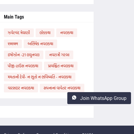
Main Tags
ઝવેરચંદ મેઘાણી
લોકકથા
નવલકથા
रामायण
અભિષેક નવલકથા
ઇમોઝોન -21 લઘુનવલ
નવરાત્રી ગરબા
પીજી હાઉસ નવલકથા
પ્રાયશ્ચિત નવલકથા
મમતાની દેવી- ન ભૂતો ન ભવિષ્યતિ - નવલકથા
વારસદાર નવલકથા
સપનાનાં વાવેતર નવલકથા
Join WhatsApp Group