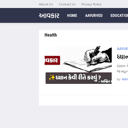
About Us
Contact Us
Privacy Policy
આવકાર
HOME
AAYURVED
EDUCATIO
Health
AAYUR
ધ્યા
ધ્યાન 
જ મહત્
by
Adm