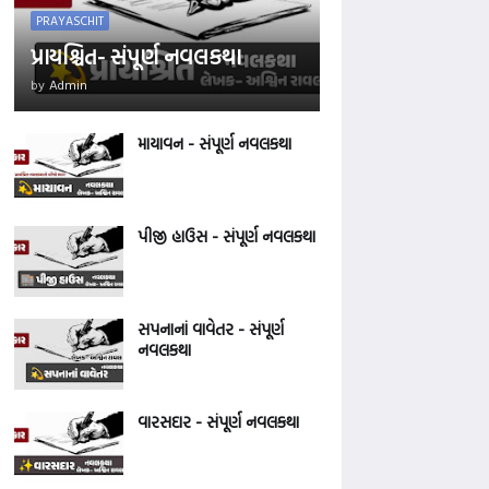
PRAYASCHIT
પ્રાયશ્ચિત- સંપૂર્ણ નવલકથા
by
Admin
માયાવન - સંપૂર્ણ નવલકથા
પીજી હાઉસ - સંપૂર્ણ નવલકથા
સપનાનાં વાવેતર - સંપૂર્ણ
નવલકથા
વારસદાર - સંપૂર્ણ નવલકથા