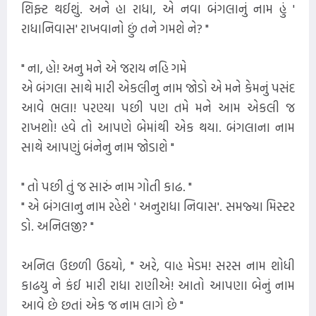
શિફ્ટ થઈશું. અને હા રાધા, એ નવા બંગલાનું નામ હું '
રાધાનિવાસ' રાખવાનો છું તને ગમશે ને? "
" ના, હો! અનુ મને એ જરાય નહિ ગમે
એ બંગલા સાથે મારી એકલીનુ નામ જોડો એ મને કેમનું પસંદ
આવે ભલા! પરણ્યા પછી પણ તમે મને આમ એકલી જ
રાખશો! હવે તો આપણે બેમાંથી એક થયા. બંગલાના નામ
સાથે આપણું બંનેનુ નામ જોડાશે "
" તો પછી તું જ સારું નામ ગોતી કાઢ. "
" એ બંગલાનુ નામ રહેશે ' અનુરાધા નિવાસ'. સમજ્યા મિસ્ટર
ડો. અનિલજી? "
અનિલ ઉછળી ઉઠયો, " અરે, વાહ મેડમ! સરસ નામ શોધી
કાઢયુ ને કંઈ મારી રાધા રાણીએ! આતો આપણા બેનું નામ
આવે છે છતાં એક જ નામ લાગે છે "