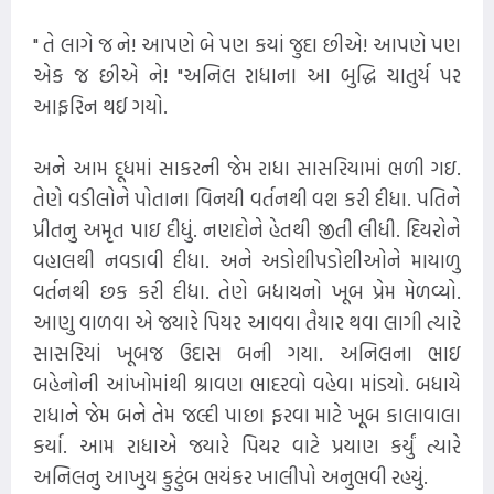
" તે લાગે જ ને! આપણે બે પણ કયાં જુદા છીએ! આપણે પણ
એક જ છીએ ને! "અનિલ રાધાના આ બુદ્ધિ ચાતુર્ય પર
આફરિન થઈ ગયો.
અને આમ દૂધમાં સાકરની જેમ રાધા સાસરિયામાં ભળી ગઇ.
તેણે વડીલોને પોતાના વિનયી વર્તનથી વશ કરી દીધા. પતિને
પ્રીતનુ અમૃત પાઇ દીધું. નણદોને હેતથી જીતી લીધી. દિયરોને
વહાલથી નવડાવી દીધા. અને અડોશીપડોશીઓને માયાળુ
વર્તનથી છક કરી દીધા. તેણે બધાયનો ખૂબ પ્રેમ મેળવ્યો.
આણુ વાળવા એ જયારે પિયર આવવા તૈયાર થવા લાગી ત્યારે
સાસરિયાં ખૂબજ ઉદાસ બની ગયા. અનિલના ભાઇ
બહેનોની આંખોમાંથી શ્રાવણ ભાદરવો વહેવા માંડયો. બધાયે
રાધાને જેમ બને તેમ જલ્દી પાછા ફરવા માટે ખૂબ કાલાવાલા
કર્યા. આમ રાધાએ જયારે પિયર વાટે પ્રયાણ કર્યું ત્યારે
અનિલનુ આખુય કુટુંબ ભયંકર ખાલીપો અનુભવી રહયું.