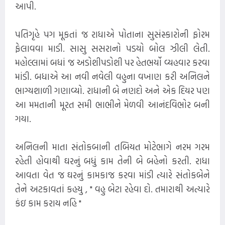
આપી.
પતિગૃહે પગ મૂકતાં જ રાધાએ પોતાના સુસંસ્કારોની ફોરમ
ફેલાવવા માડી. સાસુ સસરાનો પડયો બોલ ઝીલી લેતી.
મહોલ્લામાં બધાં જ અડોશીપડોશી પર હેતભર્યો વ્યહવાર કરવા
માંડી. બધાએ આ નવી નવેલી વહુના વખાણ કરી અનિલને
ભાગ્યશાળી ગણાવ્યો. રાધાની બે નણદો અને એક દિયર પણ
આ મમતાની મૂરત સમી ભાભીને મેળવી આનંદવિભોર બની
ગયા.
અનિલની માતા સંતોકબાની તબિયત મોટેભાગે નરમ ગરમ
રહેતી હોવાથી ઘરનું બધું કામ તેની બે બહેનો કરતી. રાધા
આવતા વેત જ ઘરનું કામકાજ કરવા માંડી ત્યારે સંતોકબેને
તેને અટકાવતાં કહયુ , " વહુ બેટા રહેવા દો. તમારાથી અત્યારે
કંઇ કામ કરાય નહિ "