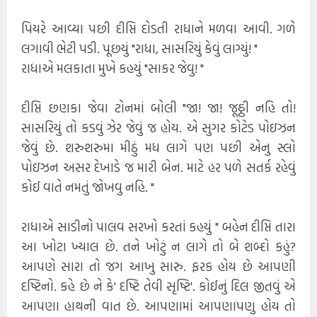
પિયરે આવ્યા પછી દીપ્તિ દોડતી રાધાને મળવા આવી. ગળે
લગાવી ભેટી પડી. પૂછયું "રાધા, સાસરિયું કેવું લાગ્યું! "
રાધાએ મલકાતા મુખે કહયું "સાકર જેવુ! "
દીપ્તિ છણકા જેવા ટોનમાં બોલી "જા! જા! જૂઠ્ઠી નહિ તો!
સાસરિયું તો કડવું ઝેર જેવું જ હોય. એ સુગર કોટેડ પોઇઝન
જેવું છે. શરુશરુમા મીઠું મધ લાગે પણ પછી એનુ સ્લો
પોઇઝન અસર દેખાડે જ મારી બેન. માટે હર પળે સતર્ક રહેવું
કોઈ વાતે નમતું જોખવુ નહિ. "
રાધાએ સાડીનો પાલવ સરખો કરતાં કહયું " બહેન દીપ્તિ તારા
આ ખોટા ખ્યાલ છે. તને ખોટું ન લાગે તો બે શબ્દો કહું?
આપણે સારા તો જગ આખુ સારુ. ફરક હોય છે આપણી
દષ્ટિનો. કહે છે ને કે' દષ્ટિ તેવી સૃષ્ટિ'. કોઈનું દિલ જીતવું એ
આપણા હાથની વાત છે. આપણામાં આપણાપણુ હોય તો