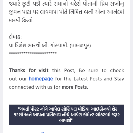
જયારે છૂટી પડી ત્યારે રાધાનો ચહેરો પોતાની પ્રિય સખીનુ
જીવન પાટા પર લાવવામાં પોતે નિમિત્ત બની એના આનંદમાં
મલકી ઉઠયો.
લેખક:
પ્રા દિનેશ ભારથી બી. ગોસ્વામી. (પાલનપુર)
***********************
Thanks for visit
this
Post,
Be sure to check
out our
homepage
for the Latest Posts and
Stay
connected with us for
more
Posts
.
"ગમતી પોસ્ટ નીચે આપેલ સોશિયલ મીડિયા આઈકોનથી શેર
કરશો અને આપના પ્રતિભાવ નીચે આપેલ કોમેન્ટ બોક્સમાં જરૂર
આપશો"