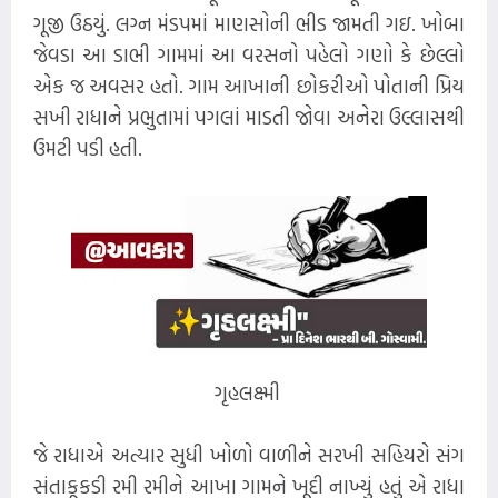
ગૂજી ઉઠયું. લગ્ન મંડપમાં માણસોની ભીડ જામતી ગઇ. ખોબા
જેવડા આ ડાભી ગામમાં આ વરસનો પહેલો ગણો કે છેલ્લો
એક જ અવસર હતો. ગામ આખાની છોકરીઓ પોતાની પ્રિય
સખી રાધાને પ્રભુતામાં પગલાં માડતી જોવા અનેરા ઉલ્લાસથી
ઉમટી પડી હતી.
ગૃહલક્ષ્મી
જે રાધાએ અત્યાર સુધી ખોળો વાળીને સરખી સહિયરો સંગ
સંતાકૂકડી રમી રમીને આખા ગામને ખૂદી નાખ્યું હતું એ રાધા