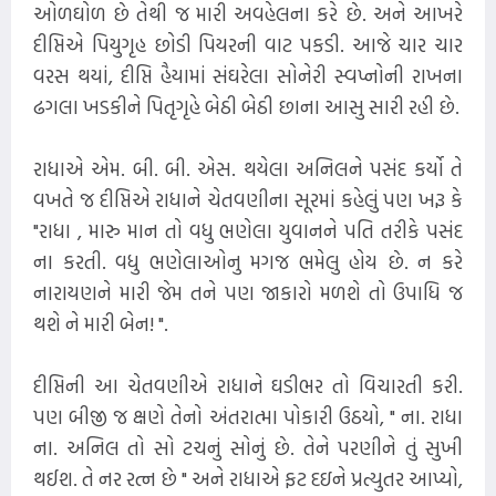
ઓળઘોળ છે તેથી જ મારી અવહેલના કરે છે. અને આખરે
દીપ્તિએ પિયુગૃહ છોડી પિયરની વાટ પકડી. આજે ચાર ચાર
વરસ થયાં, દીપ્તિ હૈયામાં સંઘરેલા સોનેરી સ્વપ્નોની રાખના
ઢગલા ખડકીને પિતૃગૃહે બેઠી બેઠી છાના આસુ સારી રહી છે.
રાધાએ એમ. બી. બી. એસ. થયેલા અનિલને પસંદ કર્યો તે
વખતે જ દીપ્તિએ રાધાને ચેતવણીના સૂરમાં કહેલું પણ ખરૂ કે
"રાધા , મારુ માન તો વધુ ભણેલા યુવાનને પતિ તરીકે પસંદ
ના કરતી. વધુ ભણેલાઓનુ મગજ ભમેલુ હોય છે. ન કરે
નારાયણને મારી જેમ તને પણ જાકારો મળશે તો ઉપાધિ જ
થશે ને મારી બેન! ".
દીપ્તિની આ ચેતવણીએ રાધાને ઘડીભર તો વિચારતી કરી.
પણ બીજી જ ક્ષણે તેનો અંતરાત્મા પોકારી ઉઠયો, " ના. રાધા
ના. અનિલ તો સો ટચનું સોનું છે. તેને પરણીને તું સુખી
થઈશ. તે નર રત્ન છે " અને રાધાએ ફટ દઇને પ્રત્યુતર આપ્યો,