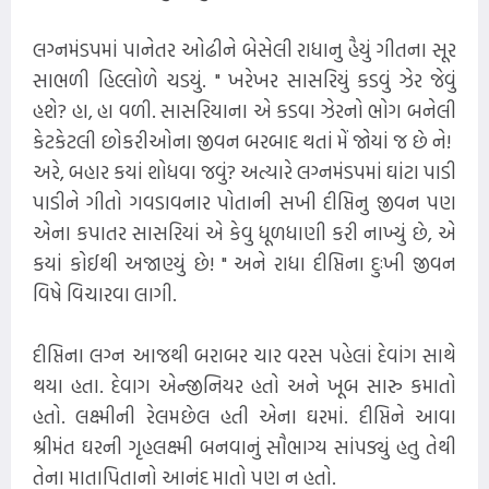
લગ્નમંડપમાં પાનેતર ઓઢીને બેસેલી રાધાનુ હૈયું ગીતના સૂર
સાભળી હિલ્લોળે ચડયું. " ખરેખર સાસરિયું કડવું ઝેર જેવું
હશે? હા, હા વળી. સાસરિયાના એ કડવા ઝેરનો ભોગ બનેલી
કેટકેટલી છોકરીઓના જીવન બરબાદ થતાં મેં જોયાં જ છે ને!
અરે, બહાર કયાં શોધવા જવું? અત્યારે લગ્નમંડપમાં ઘાંટા પાડી
પાડીને ગીતો ગવડાવનાર પોતાની સખી દીપ્તિનુ જીવન પણ
એના કપાતર સાસરિયાં એ કેવુ ધૂળધાણી કરી નાખ્યું છે, એ
કયાં કોઈથી અજાણ્યું છે! " અને રાધા દીપ્તિના દુઃખી જીવન
વિષે વિચારવા લાગી.
દીપ્તિના લગ્ન આજથી બરાબર ચાર વરસ પહેલાં દેવાંગ સાથે
થયા હતા. દેવાગ એન્જીનિયર હતો અને ખૂબ સારુ કમાતો
હતો. લક્ષ્મીની રેલમછેલ હતી એના ઘરમાં. દીપ્તિને આવા
શ્રીમંત ઘરની ગૃહલક્ષ્મી બનવાનું સૌભાગ્ય સાંપડ્યું હતુ તેથી
તેના માતાપિતાનો આનંદ માતો પણ ન હતો.