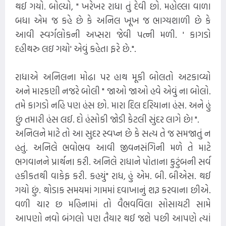
થઈ ગયો. બોલ્યો, " ખરેખર રાધા તું દેવી છો. મહોલ્લા વાળા
બધા એમ જ કહે છે કે અનિલ ખૂખ જ ભાગ્યશાળી છે કે
આવી સ્વર્ગલોકની અપ્સરા જેવી પત્ની મળી. ' કાગડો
દહીથરુ લઇ ગયો' એવું કહેતા ફરે છે.".
રાધાએ અનિલના મોઢા પર હાથ મૂકી બોલતો અટકાવ્યો
અને મારકણી નજરે બોલી " જાઓ જાઓ હવે એવું ના બોલો.
તમે કાગડો નહિ પણ હંસ છો. મારા દિલ દરિયાના હંસ. અને હું
છું તમારી હંસ લઈ. દો હંસોકી જોડી કેટલી સુંદર લાગે છે! ".
અનિલને માટે તો આ સુદર સ્વપ્ન છે કે સત્ય તે જ સમજાતું ન
હતું. અનિલે ભવોભવ આવી જીવનસંગિની મળે તે માટે
ભગવાનને પ્રાર્થના કરી. અનિલે રાધાને પોતાના કુટુંબની સર્વ
હકીકતથી વાકેફ કરી. કહયું" રાધ, હું એમ. બી. બીએસ. થઈ
ગયો છું. થોડાક સમયમાં ગામમાં દવાખાનું શરૂ કરવાના છીએ.
વળી ચાર છ મહિનામાં તો વૈભવવિલા સોસાયટી સામે
આપણો નવો બંગલો પણ તૈયાર થઈ જશે પછી આપણે ત્યાં