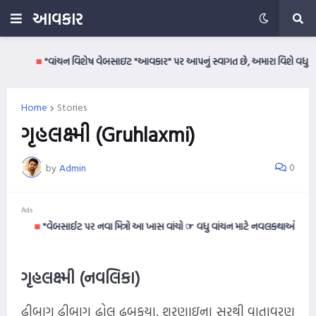
આવકાર
■
"વાંચન વિશેષ વેબસાઇટ "આવકાર" પર આપનું સ્વાગત છે, અમારા વિશે વધુ જાણવા વ
Home
Stories
ગૃહલક્ષ્મી (Gruhlaxmi)
0
by
Admin
Ads
■
"વેબસાઈટ પર નવા મિત્રો આ ખાસ વાંચો ☞ વધુ વાંચન માટે નવલકથાઓ વાંચવી ગમતી હો
ગૃહલક્ષ્મી (નવલિકા)
ઢીબાગ ઢીબાગ ઢોલ ઢબૂકયા. શરણાઇના સૂરથી વાતાવરણ