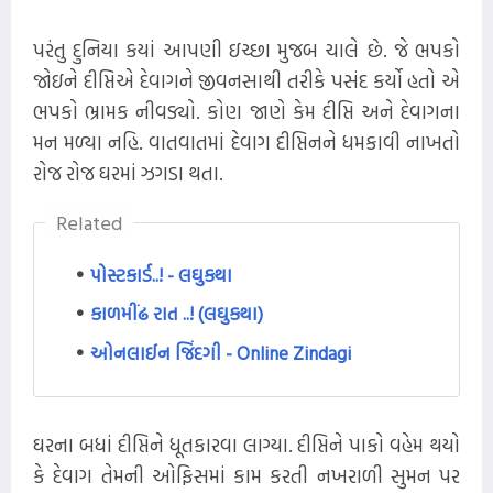
પરંતુ દુનિયા કયાં આપણી ઇચ્છા મુજબ ચાલે છે. જે ભપકો
જોઇને દીપ્તિએ દેવાગને જીવનસાથી તરીકે પસંદ કર્યો હતો એ
ભપકો ભ્રામક નીવડ્યો. કોણ જાણે કેમ દીપ્તિ અને દેવાગના
મન મળ્યા નહિ. વાતવાતમાં દેવાગ દીપ્તિનને ધમકાવી નાખતો
રોજ રોજ ઘરમાં ઝગડા થતા.
Related
પોસ્ટકાર્ડ..! - લઘુકથા
કાળમીંઢ રાત ..! (લઘુકથા)
ઓનલાઈન જિંદગી - Online Zindagi
ઘરના બધાં દીપ્તિને ધૂતકારવા લાગ્યા. દીપ્તિને પાકો વહેમ થયો
કે દેવાગ તેમની ઓફિસમાં કામ કરતી નખરાળી સુમન પર