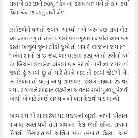
રાધાએ ફટ દઇને કહયું, " કેમ ના કરાય બા? મને તો કામ કર્યા
વિના ચેન જ પડતું નથી ને! "
સંતોકબેને વળતો જવાબ આપ્યો " એ ખરું પણ રાધા બેટા
આ ઘરમાં હજુ તો તારા પગલાં પણ ભૂસાયા નથીને આમ કામ
કરતી આજુબાજુના લોકો જુએ તો અમારી લાજ ના જાય ? "
" એમાં શાની લાજ જાય, બા! ઘરકામ કરવું એ તો સ્ત્રીનો ધર્મ
છે. બિચારા લતાબેન એકલા કામ કરે તો થાકી ના જાય? હવે
જયારે હું આવી છુ તો મારે તેમને મદદ તો કરવી જોઈએ ને!.
સંતોકબેન તો વહુનું આવું શાણપણ જોઇને રાજીના રેડ થઈ
ગયા. ભગવાને સાક્ષાત લક્ષ્મીના અવતાર સમી પુત્રવધૂ મેળવી
આપી એ માટે તેમણે ભગવાનનો ખરા દિલથી પાડ માન્યો.
આમ રાધાએ સાસરિયાં પર ગજબની ભૂરકી નાખી. પોતાના
માયાળુ સ્વભાવથી તેણે બધાનાં દિલ જીતી લીધાં. રાધાના
દિલની વિશાળતાથી અનિલ પણ હરખાઇ ઉઠયો. એણે