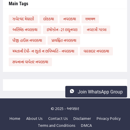
Main Tags
ઝવેરચંદ મેઘાણી
લોકકથા
નવલકથા
रामायण
અભિષેક નવલકથા
ઇમોઝોન -21 લઘુનવલ
નવરાત્રી ગરબા
પીજી હાઉસ નવલકથા
પ્રાયશ્ચિત નવલકથા
મમતાની દેવી- ન ભૂતો ન ભવિષ્યતિ - નવલકથા
વારસદાર નવલકથા
સપનાનાં વાવેતર નવલકથા
Join WhatsApp Group
© 2025 -
આવકાર
Home
About Us
Contact Us
Disclaimer
Privacy Policy
Terms and Conditions
DMCA