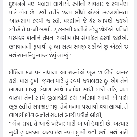
દુશ્મનને પણ વહાલાં લાગીએ. સ્ત્રીનો અવતાર જ સ્વાર્પણ
માટે હોય છે. સ્ત્રી તરીકે જન્મ લીધો એટલે સહનશીલતા
આત્મસાધ કરવી જ રહી. પરણીને જે ઘેર આપણે જઇએ
છીએ તે ઘરની લક્ષ્મી- ગૃહલક્ષ્મી બનીને રહેવું જોઈએ. પતિને
પરમેશ્વર માનીને તેમનો અસીમ પ્રેમ સંપાદિત કરવો જોઈએ.
ભગવાનની કૃપાથી હું આ સત્ય સમજી શકીએ છું એટલે જ
મને સાસરિયું સાકર જેવું લાગ્યું "
દીપ્તિના મન પર રાધાના આ શબ્દોએ ખૂબ જ ઊંડી અસર
કરી. મારા દુઃખી જીવન માટે હું સ્વયં જવાબદાર છું એમ તેને
લાગવા માંડયું. દેવાગ સાથે મનમેળ સાધી શકી નહિ, વાત
વાતમાં તેની સાથે જીભાજોડી કરી ઘર્ષણમાં આવી એ મારી
ભૂલ હતી તે સમજાઇ ગયું. તેને મનમાં પસ્તાવો થવા લાગ્યો. તે
લાગણીશીલ બનીને રાધાને બાઝી પડીને બોલી,
" બેન રાધા, તે આજે ખરેખર મારી આંખો ઉઘાડી છે. અત્યાર
સુધી હું ઘમંડમા અટવાઈને સ્વયં દુઃખી થતી હતી. મને મારી