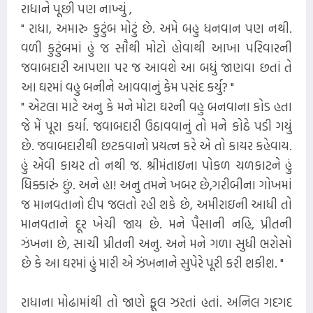
રાધાને પૂછી પણ નાખ્યું ,
" રાધા, અમારુ કુટુંબ મોટું છે. અમે બહુ ધનવાન પણ નથી.
વળી કુટુંબમાં હું જ સૌથી મોટો હોવાથી આખા પરિવારની
જવાબદારી આપણા પર જ આવશે આ બધું જાણવા છતાં તે
આ ઘરમાં વહુ બનીને આવવાનું કેમ પસંદ કર્યુ? "
" એટલા માટે અનુ કે મને મોટા ઘરની વહુ બનવાના કોડ હતા
જે મેં પૂરા કર્યા. જવાબદારી ઉઠાવવાનું તો મને કોઠે પડી ગયું
છે. જવાબદારીથી છટકવાનો પ્રયત્ન કરે એ તો કાયર કહેવાય.
હું એવી કાયર તો નથી જ. શ્રીમંતાઇના પોકળ ચળકાટને હું
ધિક્કારું છું. અને હા! અનુ તમને ખબર છે,ગરીબીના ગોખમાં
જ માનવતાનો દીપ જલતો રહી શકે છે, અમીરાઇની આધી તો
માનવતાને દૂર ખેચી જાય છે. મને પૈસાની નહિ, પ્રીતની
ઝંખના છે, સાચી પ્રીતની અનુ. અને મને ગળા સુધી ભરોસો
છે કે આ ઘરમાં હું મારી એ ઝંખનાને સુપેરે પૂરી કરી શકીશ. "
રાધાના મોઢામાંથી તો જાણે ફૂલ ઝરતાં હતાં. અનિલ ગદગદ