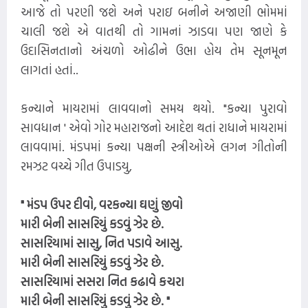
આજે તો પરણી જશે અને પરાઇ બનીને અજાણી ભોમમાં
ચાલી જશે એ વાતથી તો ગામનાં ઝાડવા પણ જાણે કે
ઉદાસિનતાનો અંચળો ઓઢીને ઉભા હોય તેમ સૂનમૂન
લાગતાં હતાં..
કન્યાને માયરામાં લાવવાનો સમય થયો. "કન્યા પુરાવો
સાવધાન ' એવો ગોર મહારાજનો આદેશ થતાં રાધાને માયરામાં
લાવવામાં. મંડપમાં કન્યા પક્ષની સ્ત્રીઓએ લગન ગીતોની
રમઝટ વચ્ચે ગીત ઉપાડયુ,
" મંડપ ઉપર દીવો, વરકન્યા ઘણું જીવો
મારી બેની સાસરિયું કડવું ઝેર છે.
સાસરિયામાં સાસુ, નિત પડાવે આસુ.
મારી બેની સાસરિયું કડવું ઝેર છે.
સાસરિયામાં સસરા નિત કઢાવે કચરા
મારી બેની સાસરિયું કડવું ઝેર છે. "