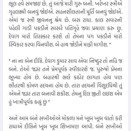
ભૂલ હવે સમજાઇ છે. તું આજે મારી ગુરુ બની. ખરેખર સ્ત્રીએ
ગૃહલક્ષ્મી બનવું જોઈએ. સહનશીલતાની મૂર્તિ બનવું જોઈએ.
એમાં જ સ્ત્રી જીવનનુ શ્રેય છે. બસ રાધા. કાલ સવારની
પહેલી ગાડી પકડીને સાસરે પતિગૃહે જવા પ્રયાણ કરુ છુ.
દેવાગ મારો તિરસ્કાર કરશે તો તેમના પગ પકડીને મારો
સ્વિકાર કરવા વિનવીશ. બે હાથ જોડીને માફી માગીશ. "
" ના ના બેન દીપ્તિ. દેવાગ કુમાર સાવ એવા નિષ્ઠુર તો નહિ જ
બને. તેઓ જરૂર તને પ્રેમપૂર્વક સ્વીકારશે જ. પુરુષો પ્રેમના
ભૂખ્યા હોય છે. બહારથી ભલે કઠોર લાગતા હોય પણ
ભીતરથી કોમળ હૃદયના હોય છે. તારા હૃદયની વિશુદધિથી તું
એમને જરૂર તારા બનાવી શકીશ. તેમનુ દિલ જીતી લઇશ એમ
હું ખાત્રીપૂર્વક કહ્યું છું "
અને આમ બંને સખીઓએ મોકળા મને ખૂબ ખૂબ વાતો કરી
રાધાએ દીપ્તિને ખૂબ ખૂબ શિખામણ આપી. બંને સખીઓ