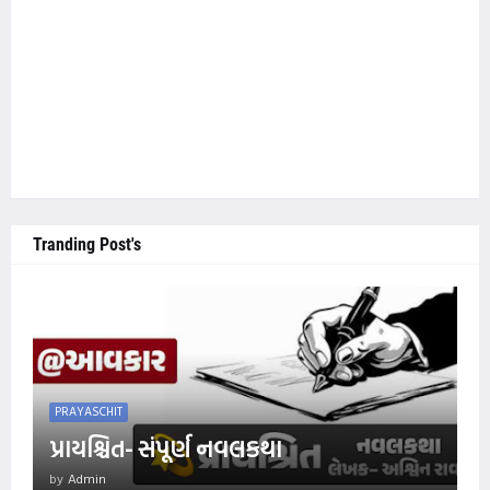
Tranding Post's
PRAYASCHIT
પ્રાયશ્ચિત- સંપૂર્ણ નવલકથા
by
Admin