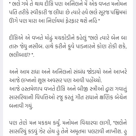
" ભલે ગમે તે થાય દીપ્તિ પણ અનિલને મેં એક વખત મનોમન
પતિ તરીકે સ્વીકારી જ લીધા છે ત્યારે હવે ભલે સૂરજ પશ્ચિમમાં
ઊગે પણ મારા આ નિર્ણયમાં ફેરફાર થશે નહિ "
દીપ્તિએ એ વખતે મોઢું મચકોડીને કહેલું "ભલે ત્યારે બેન બા
તારુ જેવુ નસીબ. હાથે કરીને કૂવે પાડનારને કોણ રોકી શકે,
ભલીબાઇ? ".
અને આમ રાધા અને અનિલનો સંબંધ જોડાયો અને આખરે
આજે લગ્નનો શુભ અવસર પણ આવી પહોંચ્યો.
આજે હસ્તમેળાપ વખતે દીપ્તિ અને બીજી સ્ત્રીઓ દ્વારા ગવાતું
સાસરિયાની વિપત્તિઓ રજૂ કરતું ગીત રાધાને ક્ષણિક બેચેન
બનાવી ગયું.
પણ તેણે મન મકકમ કર્યું. મનોમન વિચારવા લાગી, "ભલેને
સાસરિયું કડવું ઝેર હોય હું તેને અમૃતમા પલટાવી નાખીશ. હુ