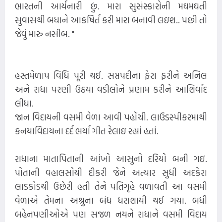
ભારતની આર્યનારી છું. મારા સુસંસ્કારોની મઘમઘતી
સુવાસથી બધાને આકષિર્ત કરી મારા બનાવી લઇશ.. પછી તો
જેવું મારુ નસીબ. "
હસ્તમેળાપ વિધિ પૂરી થઈ. સપ્તપદીના ફેરા ફરીને અનિલ
અને રાધા પરણી ઉઠયા વડીલોને પ્રણામ કરીને આશિર્વાદ
લીધા.
જાન વિદાયની વસમી વેળા આવી પહોંચી. લાઉડસ્પીકરમાથી
કનયાવિદાયના દર્દ ભર્યા ગીત રેલાઇ રહ્યાં હતાં.
રાધાના માતાપિતાની આંખો આસુનો દરિયો બની ગઇ.
પોતાની વહાલસોયી દીકરી જેને અત્યાર સુધી અદકેરા
લાડકોડથી ઉછેરી હતી તેને પતિગૃહે વળાવતી આ વસમી
વેળાએ તેમના અશ્રુના બંધ ધરાશાયી થઈ ગયા. બધી
બહેનપણીઓએ પણ સજળ નયને રાધાને વસમી વિદાય