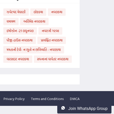
ઝવેરચંદ મેઘાણી
લોકકથા
નવલકથા
रामायण
અભિષેક નવલકથા
ઇમોઝોન -21 લઘુનવલ
નવરાત્રી ગરબા
પીજી હાઉસ નવલકથા
પ્રાયશ્ચિત નવલકથા
મમતાની દેવી- ન ભૂતો ન ભવિષ્યતિ - નવલકથા
વારસદાર નવલકથા
સપનાનાં વાવેતર નવલકથા
Privacy Policy
Terms and Conditions
DMCA
Join WhatsApp Group