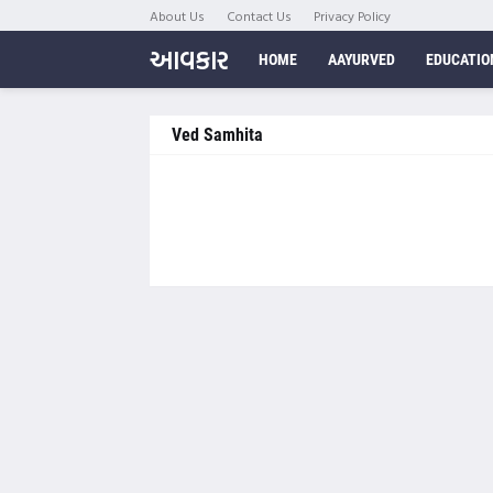
About Us
Contact Us
Privacy Policy
આવકાર
HOME
AAYURVED
EDUCATIO
Ved Samhita